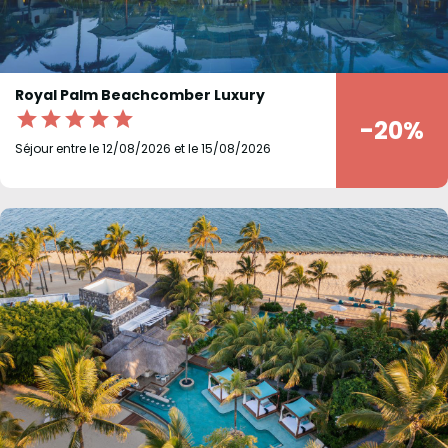
Royal Palm Beachcomber Luxury
star
star
star
star
star
-20%
Séjour entre le 12/08/2026 et le 15/08/2026