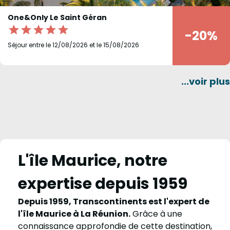
One&Only Le Saint Géran
star
star
star
star
star
-20%
Séjour entre le 12/08/2026 et le 15/08/2026
...voir plus
L'île Maurice, notre
expertise depuis 1959
Depuis 1959, Transcontinents est l'expert de
l'île Maurice à La Réunion.
Grâce à une
connaissance approfondie de cette destination,