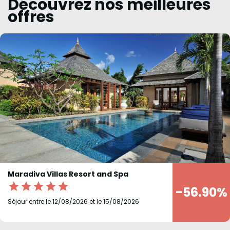
Découvrez nos meilleures
offres
Maradiva Villas Resort and Spa
star
star
star
star
star
-56.90%
Séjour entre le 12/08/2026 et le 15/08/2026