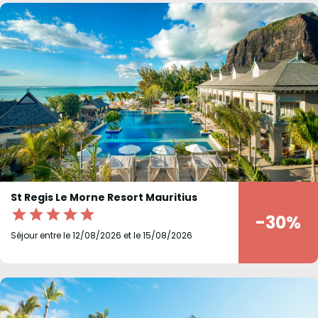
St Regis Le Morne Resort Mauritius
star
star
star
star
star
-30%
Séjour entre le 12/08/2026 et le 15/08/2026