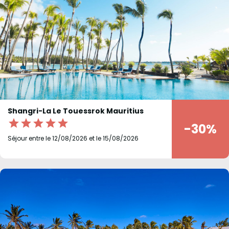
Shangri-La Le Touessrok Mauritius
star
star
star
star
star
-30%
Séjour entre le 12/08/2026 et le 15/08/2026