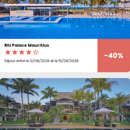
RIU Palace Mauritius
star
star
star
star
star_border
-40%
Séjour entre le 12/08/2026 et le 15/08/2026